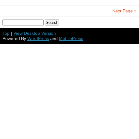
Next Page »
Top
|
View Desktop Version
Powered By
WordPress
and
MobilePress