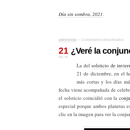
Día sin sombra, 2021
.
en
astronomía
—
Comentarios desactivados
¿Ve
21
la
¿Veré la conjun
con
DIC 20
de
Júpi
La del
solsticio de invie
y
21 de diciembre, en el h
Sat
más cortas y los días m
fecha viene acompañada de celebr
el solsticio coincidió con la
conj
especial porque ambos planetas e
clic en la imagen para ver la conju