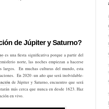
ré
ción de Júpiter y Saturno?
junción
ter
rno
es una fiesta significativa porque a partir del
emisferio norte, las noches empiezan a hacerse
urno?
ás largos. En muchas culturas del mundo, esta
aciones. En 2020 -un año que será inolvidable-
unción
de Júpiter y Saturno, encuentro que será
starán más cerca que nunca en desde 1623. Haz
nción en vivo.