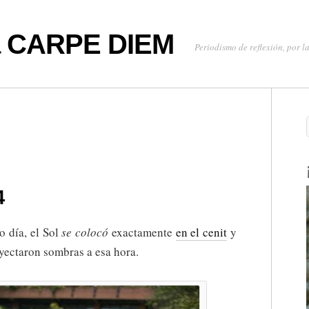
oa CARPE DIEM
Periodismo de reflexión, por la
tal,
4
4
o día, el Sol
se colocó
exactamente
en el cenit
y
oyectaron sombras a esa hora.