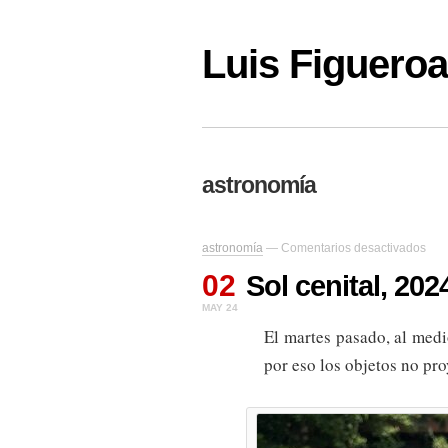
Luis Figuer
astronomía
en
astronomía
—
Comentarios desactivados
Sol
02
ceni
Sol cenital, 202
202
MAY 24
El martes pasado, al medi
por eso los objetos no pr