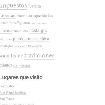
impuestos
Justicia
Libertad
libertad de expresión
Los
Colom
Luis Figueroa
manifestaciones
nostalgia
música
naturaleza
pipoldermos
política
objetivismo
privilegios
RepúblicaGt
Sin categoría
tradiciones
socialismo
tributos
volcanes
UFM
Lugares que visito
14ymedio
Ayn Rand Institute
Bari Weiss
Carlos Rodríguez Braun