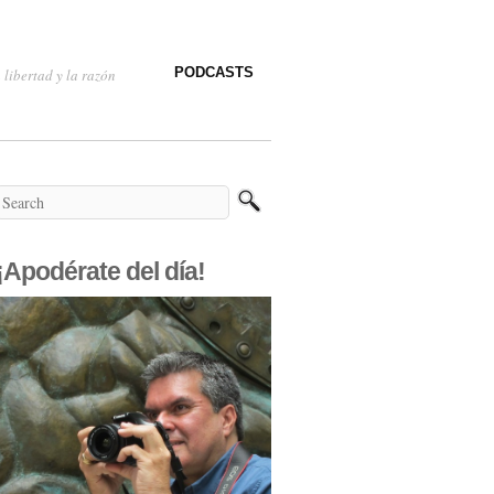
PODCASTS
 libertad y la razón
¡Apodérate del día!