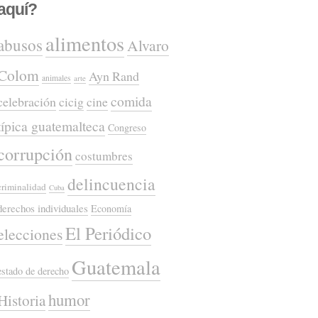
aquí?
alimentos
abusos
Alvaro
Colom
Ayn Rand
animales
arte
comida
celebración
cicig
cine
típica guatemalteca
Congreso
corrupción
costumbres
delincuencia
criminalidad
Cuba
derechos individuales
Economía
El Periódico
elecciones
Guatemala
estado de derecho
humor
Historia