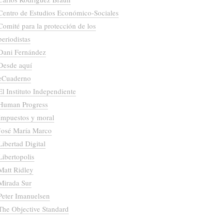
Centro de Estudios Económico-Sociales
Comité para la protección de los
periodistas
Dani Fernández
Desde aquí
eCuaderno
El Instituto Independiente
Human Progress
Impuestos y moral
José María Marco
Libertad Digital
Libertopolis
Matt Ridley
Mirada Sur
Peter Imanuelsen
The Objective Standard