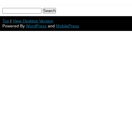
Top
|
View Desktop Version
Powered By
WordPress
and
MobilePress