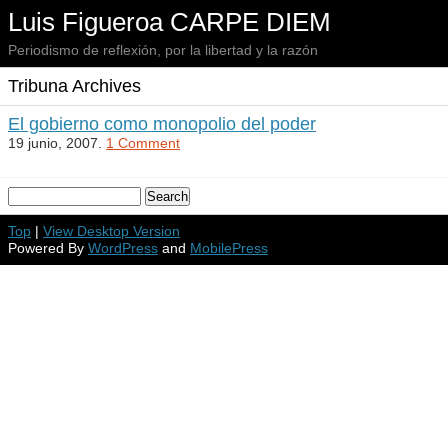
Luis Figueroa CARPE DIEM
Periodismo de reflexión, por la libertad y la razón
Tribuna Archives
El gobierno como monopolio del poder
19 junio, 2007.
1 Comment
Top
|
View Desktop Version
Powered By
WordPress
and
MobilePress