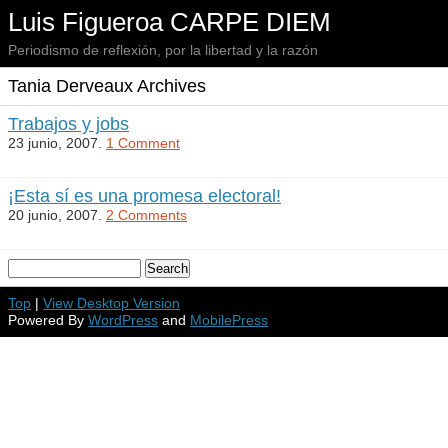
Luis Figueroa CARPE DIEM
Periodismo de reflexión, por la libertad y la razón
Tania Derveaux Archives
Trabajos y jobs
23 junio, 2007.
1 Comment
¡Esta sí es una promesa electoral!
20 junio, 2007.
2 Comments
Top
|
View Desktop Version
Powered By
WordPress
and
MobilePress