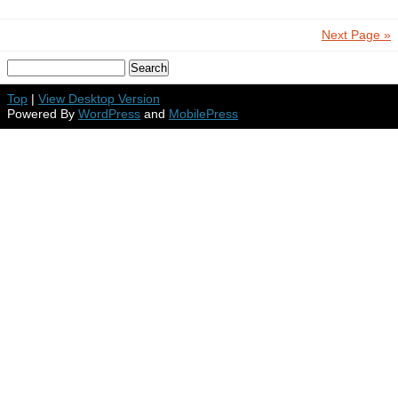
Next Page »
Top
|
View Desktop Version
Powered By
WordPress
and
MobilePress