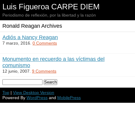
Luis Figueroa CARPE DIEM
Periodismo de reflexión, por la libertad y la razón
Ronald Reagan Archives
Adiós a Nancy Reagan
7 marzo, 2016.
0 Comments
Monumento en recuerdo a las víctimas del
comunismo
12 junio, 2007.
9 Comments
Top
|
View Desktop Version
Powered By
WordPress
and
MobilePress