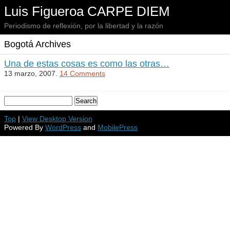
Luis Figueroa CARPE DIEM
Periodismo de reflexión, por la libertad y la razón
Bogotá Archives
Una de estas cosas es como las otras…
13 marzo, 2007.
14 Comments
Top
|
View Desktop Version
Powered By
WordPress
and
MobilePress