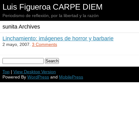
Luis Figueroa CARPE DIEM
Periodismo de reflexión, por la libertad y la razón
sunita Archives
Linchamiento: imágenes de horror y barbarie
2 mayo, 2007.
3 Comments
Top
|
View Desktop Version
Powered By
WordPress
and
MobilePress