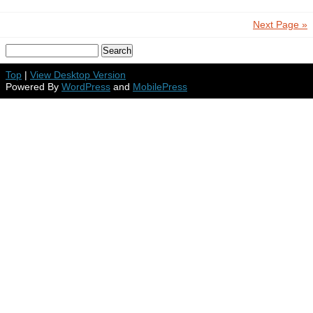
Next Page »
Top
|
View Desktop Version
Powered By
WordPress
and
MobilePress