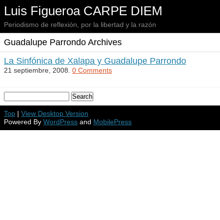
Luis Figueroa CARPE DIEM
Periodismo de reflexión, por la libertad y la razón
Guadalupe Parrondo Archives
La Sinfónica de Xalapa y Guadalupe Parrondo
21 septiembre, 2008.
0 Comments
Top
|
View Desktop Version
Powered By
WordPress
and
MobilePress