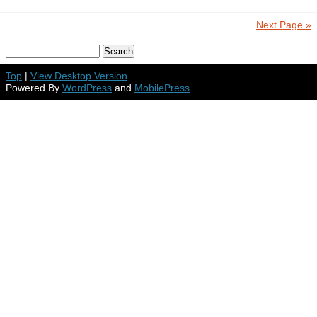
Next Page »
Top
|
View Desktop Version
Powered By
WordPress
and
MobilePress