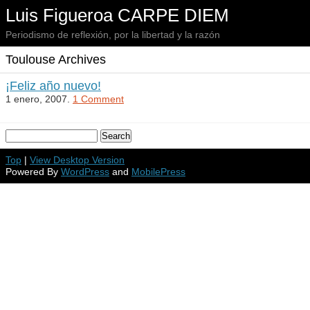
Luis Figueroa CARPE DIEM
Periodismo de reflexión, por la libertad y la razón
Toulouse Archives
¡Feliz año nuevo!
1 enero, 2007.
1 Comment
Top
|
View Desktop Version
Powered By
WordPress
and
MobilePress