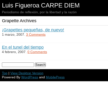
Luis Figueroa CARPE DIEM
Periodismo de reflexión, por la libertad y la razón
Grapette Archives
¡Grapettes pequeñas, de nuevo!
1 marzo, 2007.
3 Comments
En el tunel del tiempo
4 febrero, 2007.
0 Comments
Top
|
View Desktop Version
Powered By
WordPress
and
MobilePress