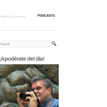
PODCASTS
 libertad y la razón
¡Apodérate del día!