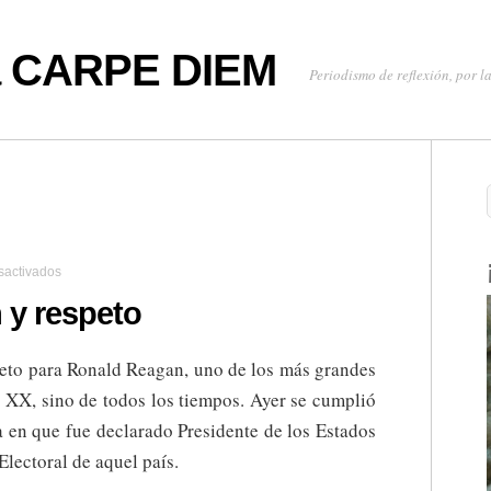
oa CARPE DIEM
Periodismo de reflexión, por la
en
sactivados
Con
admiración
 y respeto
y
respeto
eto para Ronald Reagan, uno de los más grandes
 XX, sino de todos los tiempos. Ayer se cumplió
a en que fue declarado Presidente de los Estados
lectoral de aquel país.