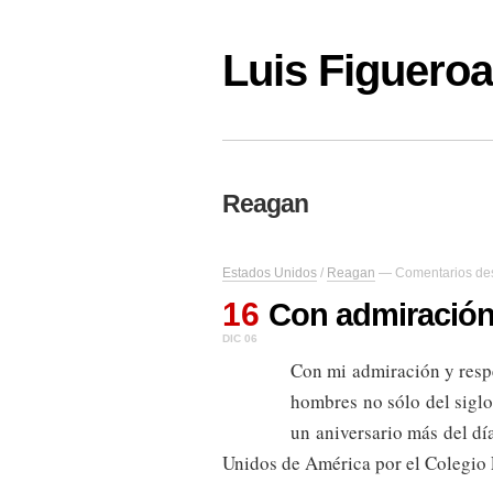
Luis Figuer
Reagan
Estados Unidos
/
Reagan
—
Comentarios de
16
Con admiración
DIC 06
Con mi admiración y resp
hombres no sólo del siglo
un aniversario más del dí
Unidos de América por el Colegio E