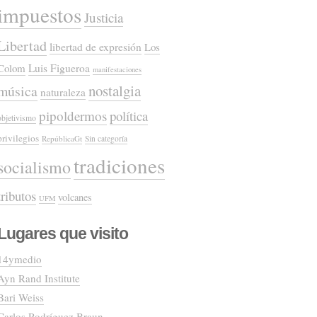
impuestos
Justicia
Libertad
libertad de expresión
Los
Colom
Luis Figueroa
manifestaciones
nostalgia
música
naturaleza
pipoldermos
política
objetivismo
privilegios
RepúblicaGt
Sin categoría
tradiciones
socialismo
tributos
volcanes
UFM
Lugares que visito
14ymedio
Ayn Rand Institute
Bari Weiss
Carlos Rodríguez Braun