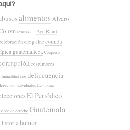
aquí?
alimentos
abusos
Alvaro
Colom
Ayn Rand
animales
arte
comida
celebración
cicig
cine
típica guatemalteca
Congreso
corrupción
costumbres
delincuencia
criminalidad
Cuba
derechos individuales
Economía
El Periódico
elecciones
Guatemala
estado de derecho
humor
Historia