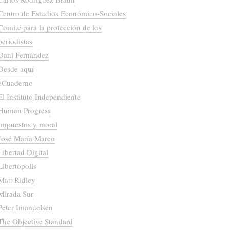
Centro de Estudios Económico-Sociales
Comité para la protección de los
periodistas
Dani Fernández
Desde aquí
eCuaderno
El Instituto Independiente
Human Progress
Impuestos y moral
José María Marco
Libertad Digital
Libertopolis
Matt Ridley
Mirada Sur
Peter Imanuelsen
The Objective Standard