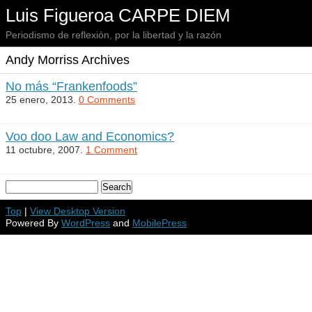
Luis Figueroa CARPE DIEM
Periodismo de reflexión, por la libertad y la razón
Andy Morriss Archives
No más “Frankenfoods”
25 enero, 2013.
0 Comments
Voo doo Law and Economics?
11 octubre, 2007.
1 Comment
Top
|
View Desktop Version
Powered By
WordPress
and
MobilePress