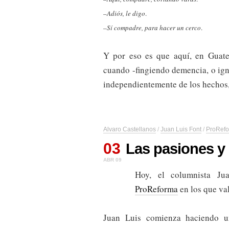
–
Adiós, le digo
.
–
Sí compadre, para hacer un cerco
.
Y por eso es que aquí, en Guate
cuando -fingiendo demencia, o ign
independientemente de los hechos, 
Alvaro Castellanos
/
Juan Luis Font
/
ProRef
03
Las pasiones y
ABR 09
Hoy, el columnista J
ProReforma
en los que val
Juan Luis comienza haciendo un