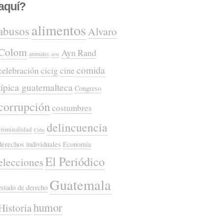
aquí?
alimentos
abusos
Alvaro
Colom
Ayn Rand
animales
arte
comida
celebración
cicig
cine
típica guatemalteca
Congreso
corrupción
costumbres
delincuencia
criminalidad
Cuba
derechos individuales
Economía
El Periódico
elecciones
Guatemala
estado de derecho
humor
Historia