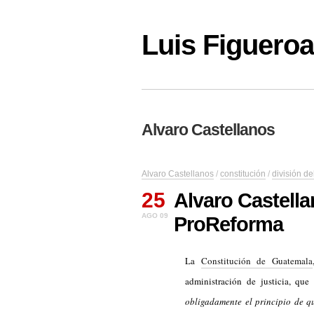
Luis Figuer
Alvaro Castellanos
Alvaro Castellanos
/
constitución
/
división de
25
Alvaro Castella
AGO 09
ProReforma
La
Constitución de Guatemala
administración de justicia, qu
obligadamente el principio de q