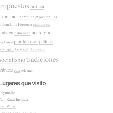
impuestos
Justicia
Libertad
libertad de expresión
Los
Colom
Luis Figueroa
manifestaciones
nostalgia
música
naturaleza
pipoldermos
política
objetivismo
privilegios
RepúblicaGt
Sin categoría
tradiciones
socialismo
tributos
volcanes
UFM
Lugares que visito
14ymedio
Ayn Rand Institute
Bari Weiss
Carlos Rodríguez Braun