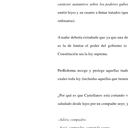
carácter sustantivo sobre los poderes gube
emitir leyes y en cuanto a firmar tratados (q
ordinarias).
A nadie debería extrañarle que ya que una de
es la de limitar el poder del gobierno (o 
Constitución sea la ley suprema.
ProReforma recoge y protege aquellas tradic
cuales toda ley (incluidas aquellas que tienen
¿Por qué es que Castellanos está cortando 
saludado desde lejos por un compadre suyo; y 
–
Adiós, compadre
.
–
Aquí, compadre, cortando varas
.