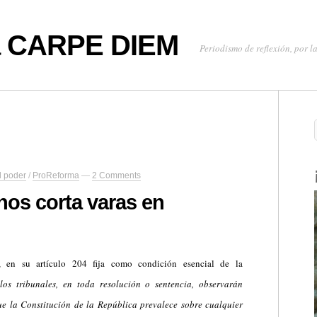
oa CARPE DIEM
Periodismo de reflexión, por la
l poder
/
ProReforma
—
2 Comments
nos corta varas en
, en su artículo 204 fija como condición esencial de la
e
los tribunales, en toda resolución o sentencia, observarán
ue la Constitución de la República prevalece sobre cualquier