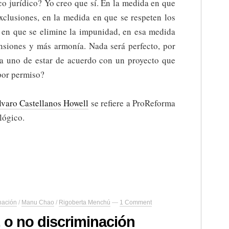
o jurídico? Yo creo que sí. En la medida en que
exclusiones, en la medida en que se respeten los
 en que se elimine la impunidad, en esa medida
nsiones y más armonía. Nada será perfecto, por
ía uno de estar de acuerdo con un proyecto que
por permiso?
lvaro Castellanos Howell
se refiere a ProReforma
ológico.
nación
/
Manu Chao
/
Rigoberta Menchú
—
1 Comment
 o no discriminación