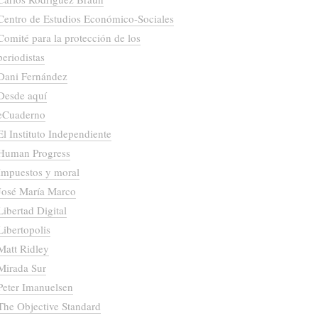
Centro de Estudios Económico-Sociales
Comité para la protección de los
periodistas
Dani Fernández
Desde aquí
eCuaderno
El Instituto Independiente
Human Progress
Impuestos y moral
José María Marco
Libertad Digital
Libertopolis
Matt Ridley
Mirada Sur
Peter Imanuelsen
The Objective Standard