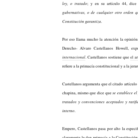
ley, o tratado
; y en su artículo 44,
dice
gubernativas, o de cualquier otro orden qu
Constitución garantiza
.
Por eso llama mucho la atención la opinió
Derecho- Alvaro Castellanos Howell, exp
internacional
. Castellanos sostiene que
el a
refiere a la primacía constitucional y a la jer
Castellanos argumenta que el citado artículo
chapina, mismo que dice que
se establece e
tratados y convenciones aceptados y ratif
interno
.
Empero, Castellanos pasa por alto la especif
claramente le dan primacía a la Constitución,