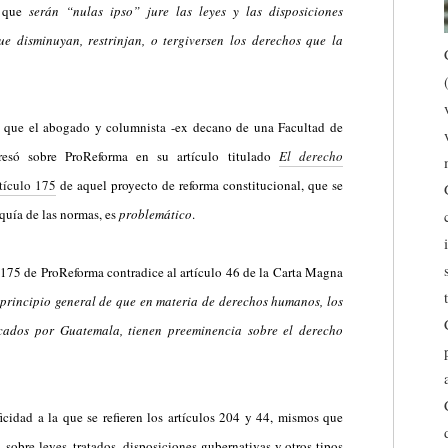
 que
serán “nulas ipso” jure las leyes y las disposiciones
e disminuyan, restrinjan, o tergiversen los derechos que la
n que el abogado y columnista -ex decano de una Facultad de
resó sobre ProReforma en su artículo titulado
El derecho
rtículo 175
de aquel proyecto de reforma constitucional, que se
arquía de las normas, es
problemático
.
 175 de ProReforma contradice al artículo 46 de la Carta Magna
l principio general de que en materia de derechos humanos, los
icados por Guatemala, tienen preeminencia sobre el derecho
icidad a la que se refieren los artículos 204 y 44, mismos que
 sobre leyes, tratados, disposiciones gubernativas y otros tipos