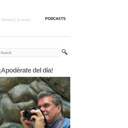
PODCASTS
 libertad y la razón
¡Apodérate del día!