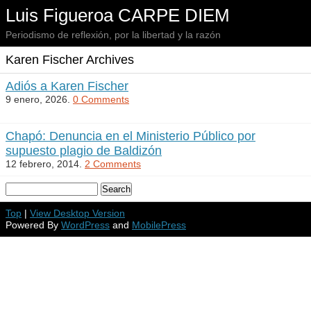
Luis Figueroa CARPE DIEM
Periodismo de reflexión, por la libertad y la razón
Karen Fischer Archives
Adiós a Karen Fischer
9 enero, 2026.
0 Comments
Chapó: Denuncia en el Ministerio Público por
supuesto plagio de Baldizón
12 febrero, 2014.
2 Comments
Top
|
View Desktop Version
Powered By
WordPress
and
MobilePress