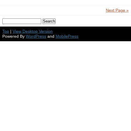
Next Page »
Top
|
View Desktop Version
Powered By
WordPress
and
MobilePress