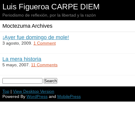
Luis Figueroa CARPE DIEM
Periodismo de reflexión, por la libertad y la razón
Moctezuma Archives
¡Ayer fue domingo de mole!
3 agosto, 2009.
1 Comment
La mera historia
5 mayo, 2007.
11 Comments
Top
|
View Desktop Version
Powered By
WordPress
and
MobilePress