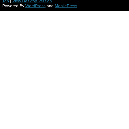
Top
|
View Desktop Version
Powered By
WordPress
and
MobilePress