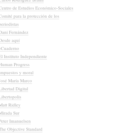
Centro de Estudios Económico-Sociales
Comité para la protección de los
periodistas
Dani Fernández
Desde aquí
eCuaderno
El Instituto Independiente
Human Progress
Impuestos y moral
José María Marco
Libertad Digital
Libertopolis
Matt Ridley
Mirada Sur
Peter Imanuelsen
The Objective Standard