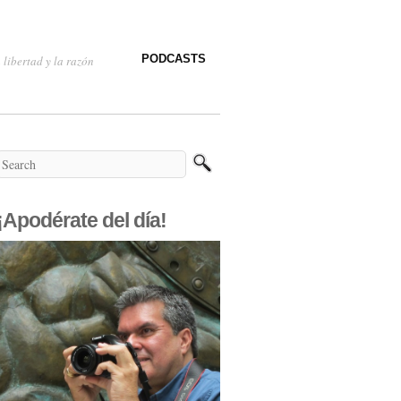
PODCASTS
 libertad y la razón
¡Apodérate del día!