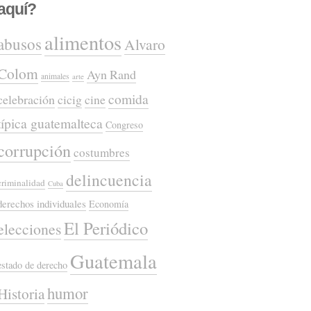
aquí?
alimentos
abusos
Alvaro
Colom
Ayn Rand
animales
arte
comida
celebración
cicig
cine
típica guatemalteca
Congreso
corrupción
costumbres
delincuencia
criminalidad
Cuba
derechos individuales
Economía
El Periódico
elecciones
Guatemala
estado de derecho
humor
Historia