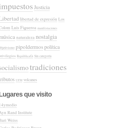
impuestos
Justicia
Libertad
libertad de expresión
Los
Colom
Luis Figueroa
manifestaciones
nostalgia
música
naturaleza
pipoldermos
política
objetivismo
privilegios
RepúblicaGt
Sin categoría
tradiciones
socialismo
tributos
volcanes
UFM
Lugares que visito
14ymedio
Ayn Rand Institute
Bari Weiss
Carlos Rodríguez Braun