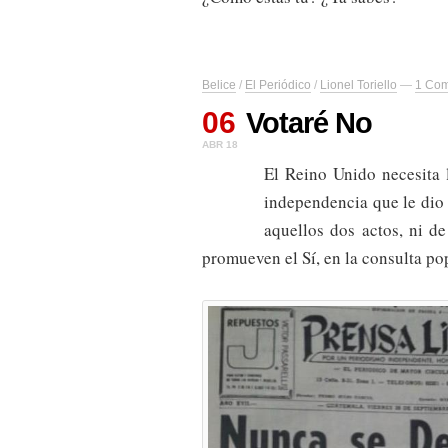
Belice
/
El Periódico
/
Lionel Toriello
—
1 Co
06
Votaré No
ABR 18
El Reino Unido necesita l
independencia que le dio 
aquellos dos actos, ni d
promueven el Sí, en la consulta pop