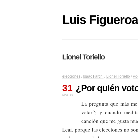
Luis Figuer
Lionel Toriello
elecciones
/
Isaac Farchi
/
Lionel Toriello
/
Po
31
¿Por quién vot
MAY 19
La pregunta que más me 
votar?; y cuando medito
canción que me gusta m
Leaf, porque las elecciones no so