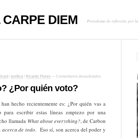
oa CARPE DIEM
Periodismo de reflexión, por la
en
dcast
/
política
/
Ricardo Flores
—
Comentarios desactivados
¿Por
quién
o? ¿Por quién voto?
voto?
¿Por
quién
han hecho recientemente es: ¿Por quién vas a
voto?
 para escribir estas líneas empiezo por una
ucho llamada
What about everything?
, de Carbon
n
acerca de todo
. Eso sí, son acerca del poder y