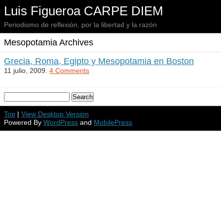
Luis Figueroa CARPE DIEM
Periodismo de reflexión, por la libertad y la razón
Mesopotamia Archives
Grecia, Roma, Egipto y Mesopotamia en Boston
11 julio, 2009.
4 Comments
Top
|
View Desktop Version
Powered By
WordPress
and
MobilePress