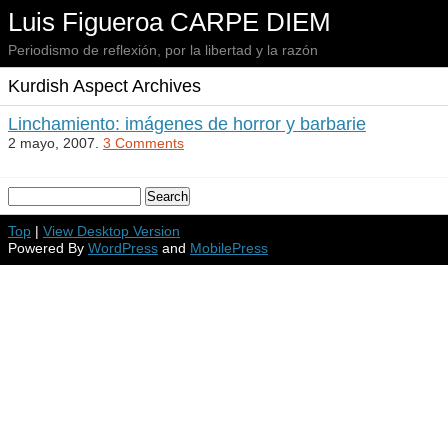
Luis Figueroa CARPE DIEM
Periodismo de reflexión, por la libertad y la razón
Kurdish Aspect Archives
Linchamiento: imágenes de horror y barbarie
2 mayo, 2007.
3 Comments
Top
|
View Desktop Version
Powered By
WordPress
and
MobilePress