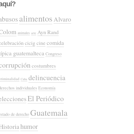
aquí?
alimentos
abusos
Alvaro
Colom
Ayn Rand
animales
arte
comida
celebración
cicig
cine
típica guatemalteca
Congreso
corrupción
costumbres
delincuencia
criminalidad
Cuba
derechos individuales
Economía
El Periódico
elecciones
Guatemala
estado de derecho
humor
Historia