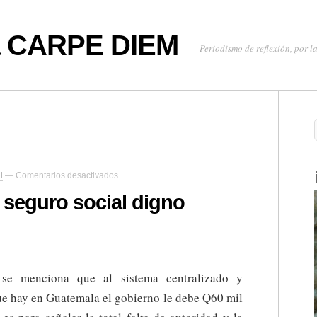
oa CARPE DIEM
Periodismo de reflexión, por la
en
l
—
Comentarios desactivados
En
busca
 seguro social digno
de
un
seguro
social
digno
 se menciona que al sistema centralizado y
ue hay en Guatemala el gobierno le debe Q60 mil