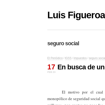
Luis Figuer
seguro social
El Periódico
/
IGSS
/
impuestos
/
seguro socia
17
En busca de un
FEB 23
El motivo por el cual
monopólico de seguridad social q