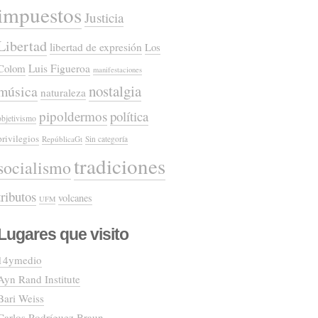
impuestos
Justicia
Libertad
libertad de expresión
Los
Colom
Luis Figueroa
manifestaciones
nostalgia
música
naturaleza
pipoldermos
política
objetivismo
privilegios
RepúblicaGt
Sin categoría
tradiciones
socialismo
tributos
volcanes
UFM
Lugares que visito
14ymedio
Ayn Rand Institute
Bari Weiss
Carlos Rodríguez Braun