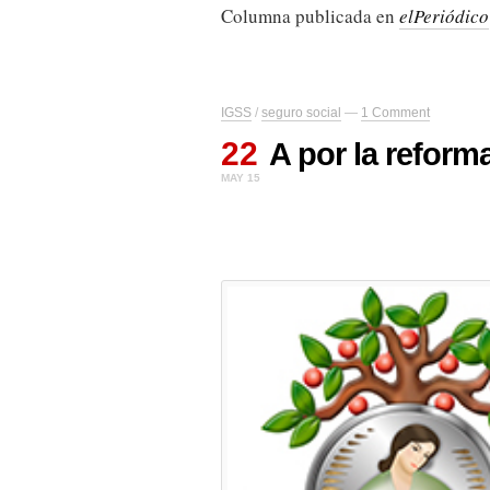
Columna publicada en
elPeriódico
IGSS
/
seguro social
—
1 Comment
22
A por la reform
MAY 15