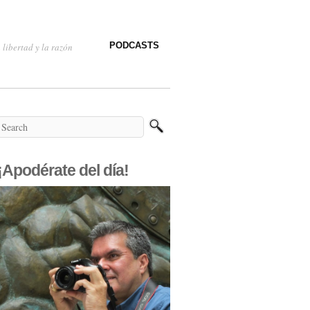
PODCASTS
 libertad y la razón
¡Apodérate del día!