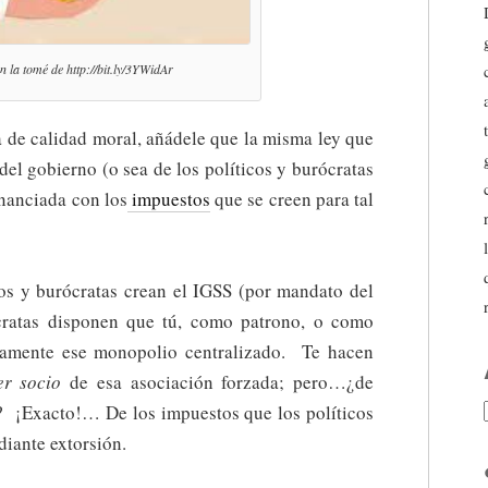
ón la tomé de
http://bit.ly/3YWidAr
ta de calidad moral, añádele que la misma ley que
del gobierno (o sea de los políticos y burócratas
inanciada con los
impuestos
que se creen para tal
s y burócratas crean el IGSS (por mandato del
cratas disponen que tú, como patrono, o como
tamente ese monopolio centralizado. Te hacen
er socio
de esa asociación forzada; pero…¿de
o? ¡Exacto!… De los impuestos que los políticos
diante extorsión.