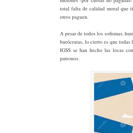
millones -por cuotas no pagadas- 
total falta de calidad moral que t
otros paguen.
A pesar de todos los sofismas, hum
burócratas, lo cierto es que todas 
IGSS se han hecho las locas co
patronos.