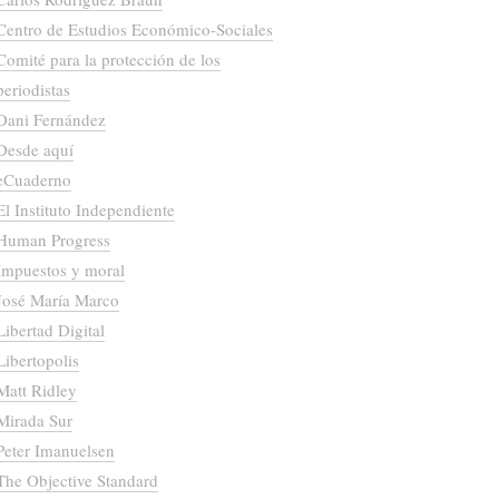
Centro de Estudios Económico-Sociales
Comité para la protección de los
periodistas
Dani Fernández
Desde aquí
eCuaderno
El Instituto Independiente
Human Progress
Impuestos y moral
José María Marco
Libertad Digital
Libertopolis
Matt Ridley
Mirada Sur
Peter Imanuelsen
The Objective Standard