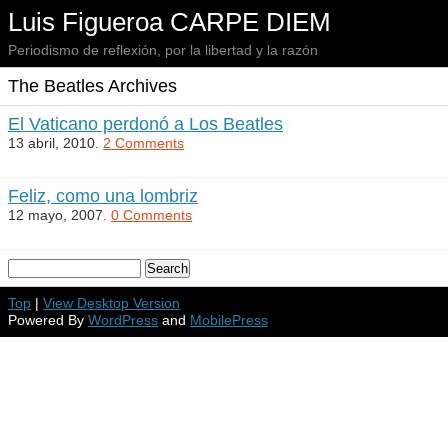
Luis Figueroa CARPE DIEM
Periodismo de reflexión, por la libertad y la razón
The Beatles Archives
El Vaticano perdonó a Los Beatles
13 abril, 2010.
2 Comments
Feliz, como una lombriz
12 mayo, 2007.
0 Comments
Top
|
View Desktop Version
Powered By
WordPress
and
MobilePress