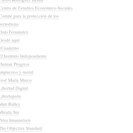
Centro de Estudios Económico-Sociales
Comité para la protección de los
periodistas
Dani Fernández
Desde aquí
eCuaderno
El Instituto Independiente
Human Progress
Impuestos y moral
José María Marco
Libertad Digital
Libertopolis
Matt Ridley
Mirada Sur
Peter Imanuelsen
The Objective Standard