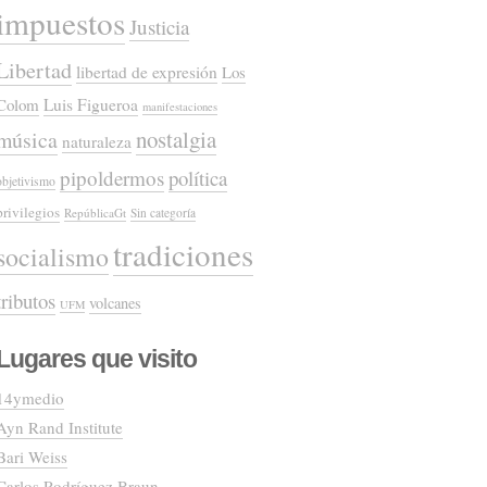
impuestos
Justicia
Libertad
libertad de expresión
Los
Colom
Luis Figueroa
manifestaciones
nostalgia
música
naturaleza
pipoldermos
política
objetivismo
privilegios
RepúblicaGt
Sin categoría
tradiciones
socialismo
tributos
volcanes
UFM
Lugares que visito
14ymedio
Ayn Rand Institute
Bari Weiss
Carlos Rodríguez Braun