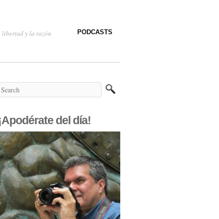
PODCASTS
 libertad y la razón
¡Apodérate del día!