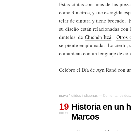
Estas cintas son unas de las piez
como 3 metros, y fue escogida esp
telar de cintura y tiene brocado.
su diseño están relacionadas con 
dinteles, de
Chichén Itzá
.
Otros 
serpiente emplumada. Lo cierto, s
comunican con un lenguaje de colo
Celebro el Día de Ayn Rand con un 
maya
/
tejidos indígenas
—
Comentarios des
19
Historia en un 
DIC 11
Marcos