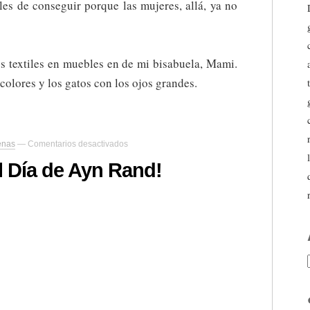
les de conseguir porque las mujeres, allá, ya no
os textiles en muebles en de mi bisabuela, Mami.
olores y los gatos con los ojos grandes.
en
genas
—
Comentarios desactivados
¡Para
celebrar
el Día de Ayn Rand!
el
Día
de
Ayn
Rand!