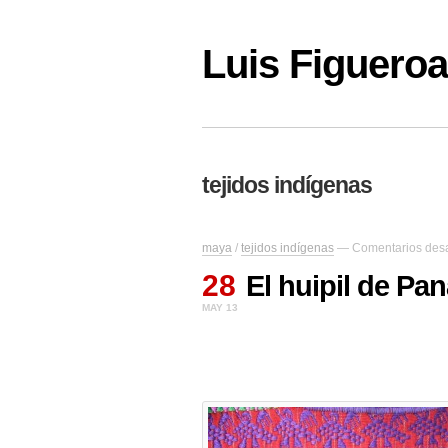
Luis Figuer
tejidos indígenas
maya
/
tejidos indígenas
—
Comentarios des
28
El huipil de Pa
MAY 13