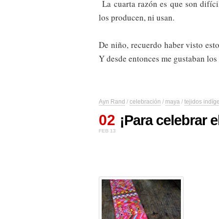
La cuarta razón es que son difíci
los producen, ni usan.
De niño, recuerdo haber visto est
Y desde entonces me gustaban los c
Ayn Rand
/
celebración
/
maya
/
tejidos indí
02
¡Para celebrar 
FEB 13