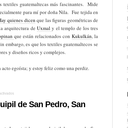
as textiles guatemaltecas más fascinantes. Mide
ecialmente para mí por doña Nila. Fue tejida en
Hay quienes dicen
que las figuras geométricas de
la arquitectura de
Uxmal
y el templo de los tres
opinan
que están relacionados con
Kukulkán
, la
in embargo, es que los textiles guatemaltecos se
res y diseños ricos y complejos.
acto egoísta; y estoy feliz como una perdiz.
en
activados
Historia
en
huipil de San Pedro, San
un
huipil
de
San
Pedro,