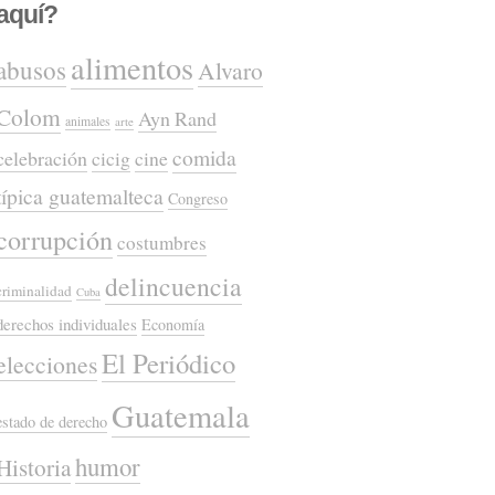
aquí?
alimentos
abusos
Alvaro
Colom
Ayn Rand
animales
arte
comida
celebración
cicig
cine
típica guatemalteca
Congreso
corrupción
costumbres
delincuencia
criminalidad
Cuba
derechos individuales
Economía
El Periódico
elecciones
Guatemala
estado de derecho
humor
Historia