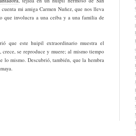
antadora
, tejida en un huipil hermoso de San
San
a cuenta mi amiga Carmen Nuñez, que nos lleva
Marcos
to que involucra a una ceiba y a una familia de
ió que este huipil extraordinario muestra el
e, crece, se reproduce y muere; al mismo tiempo
ce lo mismo. Descubrió, también, que la hembra
 maya.