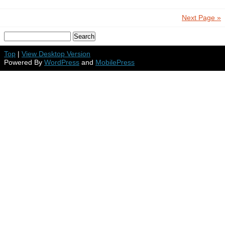
Next Page »
Top
|
View Desktop Version
Powered By
WordPress
and
MobilePress