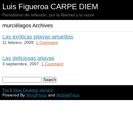
Luis Figueroa CARPE DIEM
Periodismo de reflexión, por la libertad y la razón
murciélagos Archives
Las exóticas pitayas amarillas
11 febrero, 2009.
1 Comment
Las deliciosas pitayas
3 septiembre, 2007.
1 Comment
Top
|
View Desktop Version
Powered By
WordPress
and
MobilePress