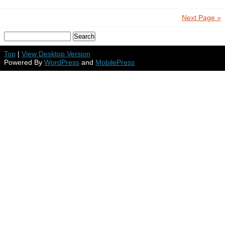
Next Page »
Top
|
View Desktop Version
Powered By
WordPress
and
MobilePress