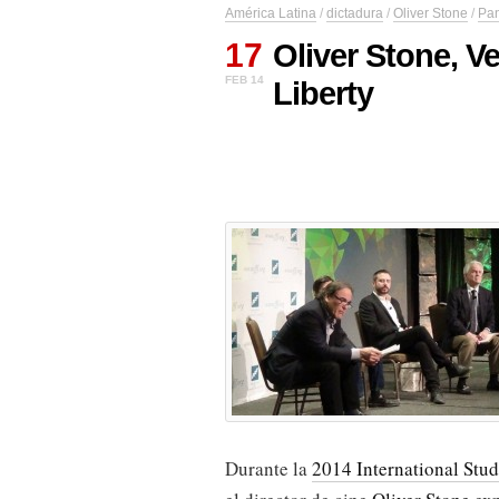
América Latina
/
dictadura
/
Oliver Stone
/
Pa
17
Oliver Stone, V
FEB 14
Liberty
Durante la
2014 International Stud