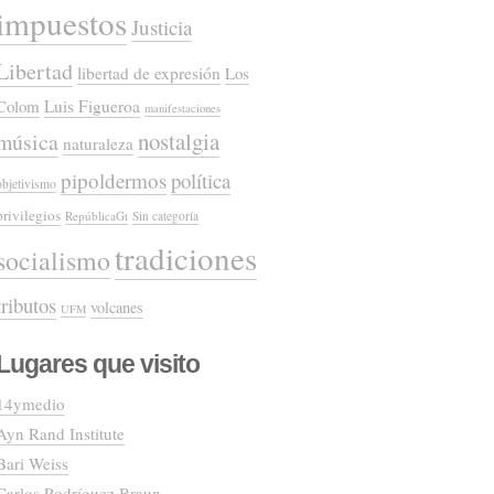
impuestos
Justicia
Libertad
libertad de expresión
Los
Colom
Luis Figueroa
manifestaciones
nostalgia
música
naturaleza
pipoldermos
política
objetivismo
privilegios
RepúblicaGt
Sin categoría
tradiciones
socialismo
tributos
volcanes
UFM
Lugares que visito
14ymedio
Ayn Rand Institute
Bari Weiss
Carlos Rodríguez Braun