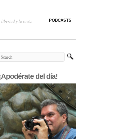
PODCASTS
 libertad y la razón
¡Apodérate del día!