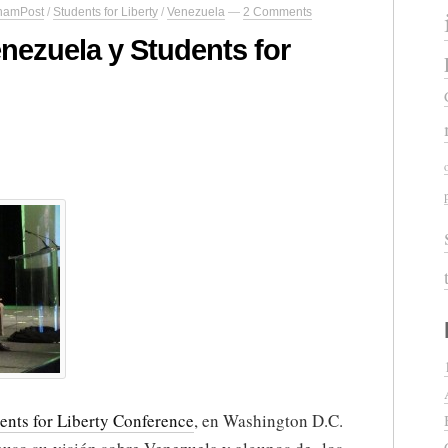
namPost
/
Students for Liberty
/
Venezuela
—
2 Comments
enezuela y Students for
ents for Liberty Conference
, en Washington D.C.