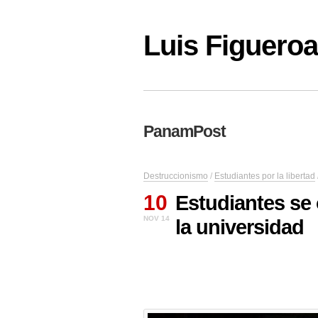
Luis Figuer
PanamPost
Destruccionismo
/
Estudiantes por la libertad
10
Estudiantes se
NOV 14
la universidad