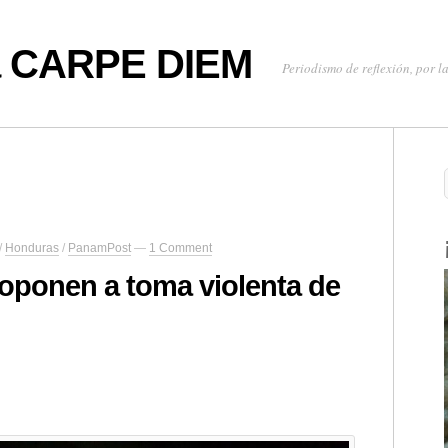
oa CARPE DIEM
Periodismo de reflexión, por la
/
Honduras
/
PanamPost
—
1 Comment
 oponen a toma violenta de