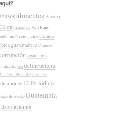
aquí?
alimentos
abusos
Alvaro
Colom
Ayn Rand
animales
arte
comida
celebración
cicig
cine
típica guatemalteca
Congreso
corrupción
costumbres
delincuencia
criminalidad
Cuba
derechos individuales
Economía
El Periódico
elecciones
Guatemala
estado de derecho
humor
Historia