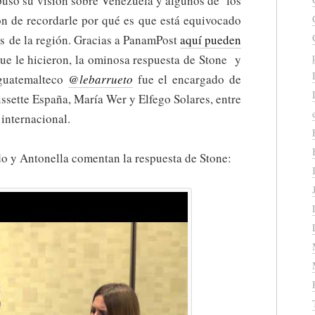
puso su visión sobre Venezuela y algunos de los
on de recordarle por qué es que está equivocado
tas de la región. Gracias a PanamPost
aquí pueden
ue le hicieron, la ominosa respuesta de Stone y
 guatemalteco
@lebarrueto
fue el encargado de
ssette España, María Wer y Elfego Solares, entre
 internacional.
do y Antonella comentan la respuesta de Stone: