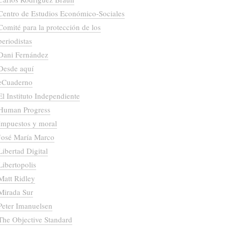
Centro de Estudios Económico-Sociales
Comité para la protección de los
periodistas
Dani Fernández
Desde aquí
eCuaderno
El Instituto Independiente
Human Progress
Impuestos y moral
José María Marco
Libertad Digital
Libertopolis
Matt Ridley
Mirada Sur
Peter Imanuelsen
The Objective Standard