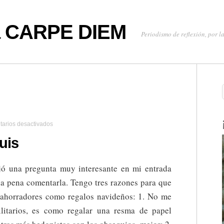
oa CARPE DIEM
Periodismo de reflexión, por la
en
arios desactivados
De
Luisfi
uis
para
Luis
jó una pregunta muy interesante en mi entrada
 la pena comentarla. Tengo tres razones para que
 ahorradores como regalos navideños: 1. No me
ilitarios, es como regalar una resma de papel