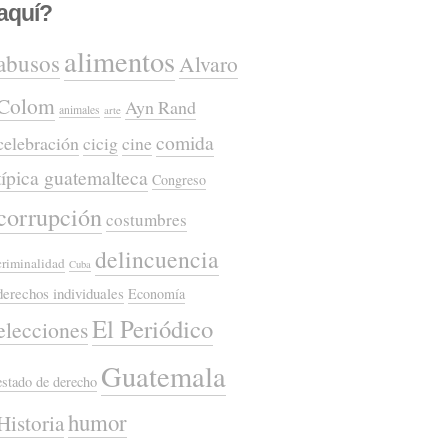
aquí?
alimentos
abusos
Alvaro
Colom
Ayn Rand
animales
arte
comida
celebración
cicig
cine
típica guatemalteca
Congreso
corrupción
costumbres
delincuencia
criminalidad
Cuba
derechos individuales
Economía
El Periódico
elecciones
Guatemala
estado de derecho
humor
Historia