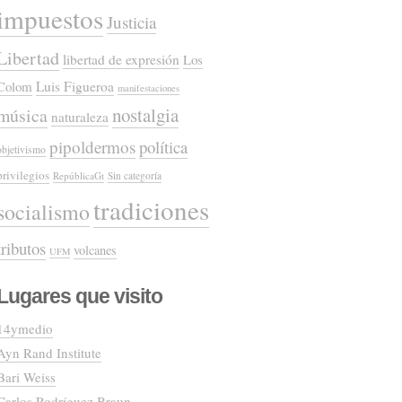
impuestos
Justicia
Libertad
libertad de expresión
Los
Colom
Luis Figueroa
manifestaciones
nostalgia
música
naturaleza
pipoldermos
política
objetivismo
privilegios
RepúblicaGt
Sin categoría
tradiciones
socialismo
tributos
volcanes
UFM
Lugares que visito
14ymedio
Ayn Rand Institute
Bari Weiss
Carlos Rodríguez Braun