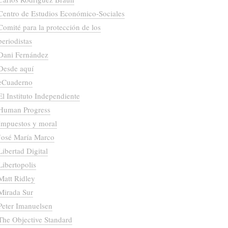
Centro de Estudios Económico-Sociales
Comité para la protección de los
periodistas
Dani Fernández
Desde aquí
eCuaderno
El Instituto Independiente
Human Progress
Impuestos y moral
José María Marco
Libertad Digital
Libertopolis
Matt Ridley
Mirada Sur
Peter Imanuelsen
The Objective Standard