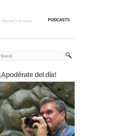
PODCASTS
 libertad y la razón
¡Apodérate del día!