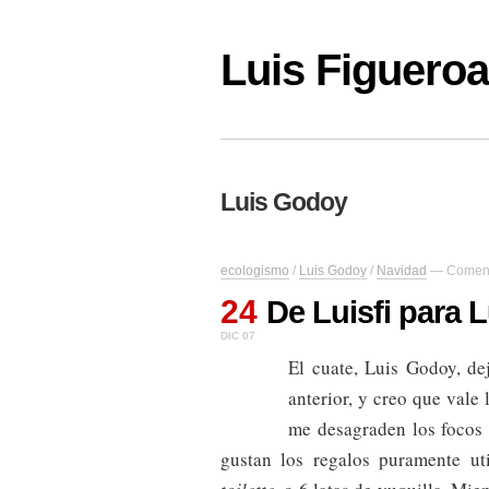
Luis Figuer
Luis Godoy
ecologismo
/
Luis Godoy
/
Navidad
—
Coment
24
De Luisfi para L
DIC 07
El cuate, Luis Godoy, de
anterior, y creo que vale
me desagraden los focos
gustan los regalos puramente ut