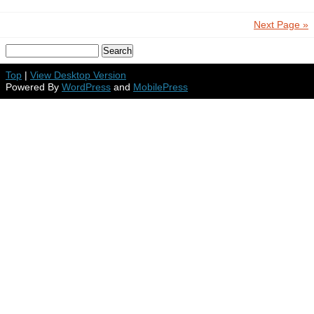
Next Page »
Top
|
View Desktop Version
Powered By
WordPress
and
MobilePress