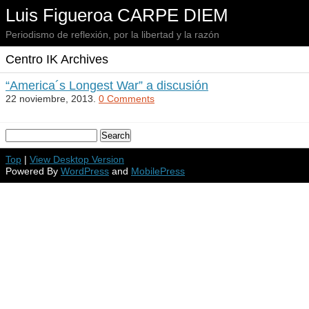
Luis Figueroa CARPE DIEM
Periodismo de reflexión, por la libertad y la razón
Centro IK Archives
“America´s Longest War” a discusión
22 noviembre, 2013.
0 Comments
Top
|
View Desktop Version
Powered By
WordPress
and
MobilePress