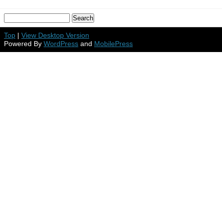
Top
|
View Desktop Version
Powered By
WordPress
and
MobilePress