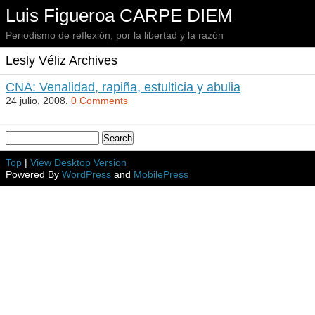
Luis Figueroa CARPE DIEM
Periodismo de reflexión, por la libertad y la razón
Lesly Véliz Archives
CNA: Venalidad, rapiña, estulticia y abulia
24 julio, 2008.
0 Comments
Top
|
View Desktop Version
Powered By
WordPress
and
MobilePress