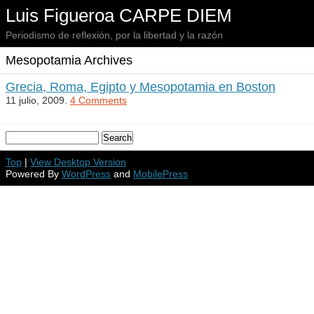
Luis Figueroa CARPE DIEM
Periodismo de reflexión, por la libertad y la razón
Mesopotamia Archives
Grecia, Roma, Egipto y Mesopotamia en Boston
11 julio, 2009.
4 Comments
Top
|
View Desktop Version
Powered By
WordPress
and
MobilePress