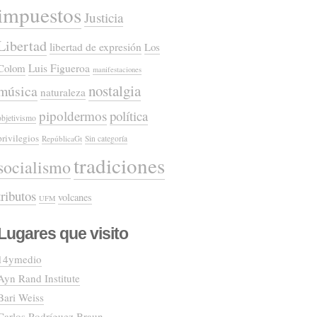
impuestos
Justicia
Libertad
libertad de expresión
Los
Colom
Luis Figueroa
manifestaciones
nostalgia
música
naturaleza
pipoldermos
política
objetivismo
privilegios
RepúblicaGt
Sin categoría
tradiciones
socialismo
tributos
volcanes
UFM
Lugares que visito
14ymedio
Ayn Rand Institute
Bari Weiss
Carlos Rodríguez Braun