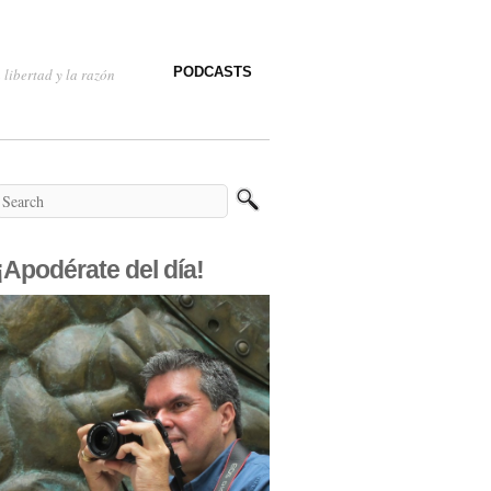
PODCASTS
 libertad y la razón
¡Apodérate del día!