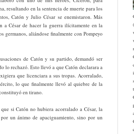
laboró con uno de mis héroes, Cicerón, para
na, resultando en la sentencia de muerte para los
ntos, Catón y Julio César se enemistaron. Más
n a César de hacer la guerra ilícitamente en la
 los germanos, aliándose finalmente con Pompeyo
acusaciones de Catón y su partido, demandó ser
o lo rechazó. Esto llevó a que Catón declarara a
xigiera que licenciara a sus tropas. Acorralado,
rcito, lo que finalmente llevó al quiebre de la
constituyó en tirano.
que si Catón no hubiera acorralado a César, la
no por un ánimo de apaciguamiento, sino por un