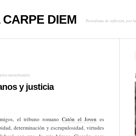
oa CARPE DIEM
Periodismo de reflexión, por la
en
rios desactivados
Reflexiones,
tiranos
anos y justicia
y
justicia
amigos, el tribuno romano
Catón el Joven
es
bidad, determinación y escrupulosidad, virtudes