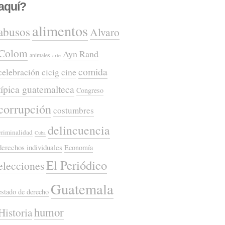
aquí?
alimentos
abusos
Alvaro
Colom
Ayn Rand
animales
arte
comida
celebración
cicig
cine
típica guatemalteca
Congreso
corrupción
costumbres
delincuencia
criminalidad
Cuba
derechos individuales
Economía
El Periódico
elecciones
Guatemala
estado de derecho
humor
Historia