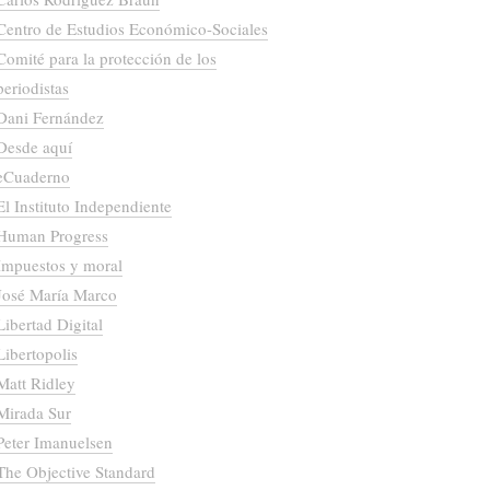
Centro de Estudios Económico-Sociales
Comité para la protección de los
periodistas
Dani Fernández
Desde aquí
eCuaderno
El Instituto Independiente
Human Progress
Impuestos y moral
José María Marco
Libertad Digital
Libertopolis
Matt Ridley
Mirada Sur
Peter Imanuelsen
The Objective Standard