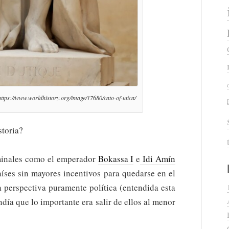
 https://www.worldhistory.org/image/17680/cato-of-utica/
storia?
iminales como el emperador
Bokassa I
e
Idi Amín
aíses sin mayores incentivos para quedarse en el
 perspectiva puramente política (entendida esta
ndía que lo importante era salir de ellos al menor