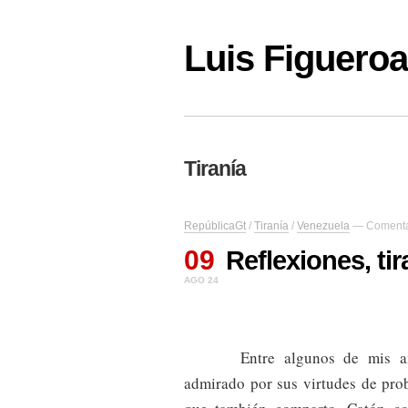
Luis Figuer
Tiranía
RepúblicaGt
/
Tiranía
/
Venezuela
—
Comenta
09
Reflexiones, tir
AGO 24
Entre algunos de mis 
admirado por sus virtudes de pro