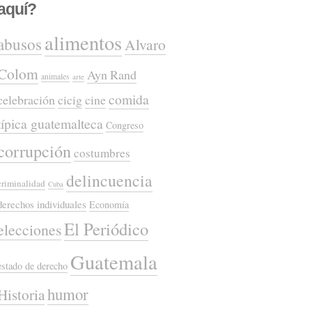
aquí?
alimentos
abusos
Alvaro
Colom
Ayn Rand
animales
arte
comida
celebración
cicig
cine
típica guatemalteca
Congreso
corrupción
costumbres
delincuencia
criminalidad
Cuba
derechos individuales
Economía
El Periódico
elecciones
Guatemala
estado de derecho
humor
Historia