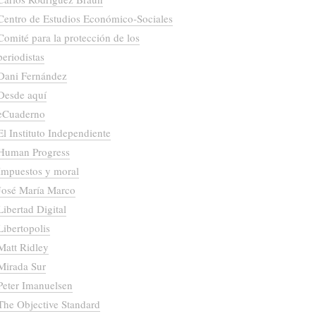
Centro de Estudios Económico-Sociales
Comité para la protección de los
periodistas
Dani Fernández
Desde aquí
eCuaderno
El Instituto Independiente
Human Progress
Impuestos y moral
José María Marco
Libertad Digital
Libertopolis
Matt Ridley
Mirada Sur
Peter Imanuelsen
The Objective Standard