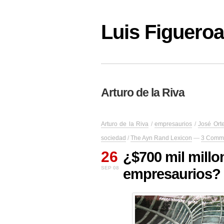
Luis Figuer
Arturo de la Riva
Arturo de la Riva
/
empresaurios
/
José Ort
sociedad
/
The Ayn Rand Lexicon
—
3 Comm
26
¿$700 mil millo
SEP 08
empresaurios?