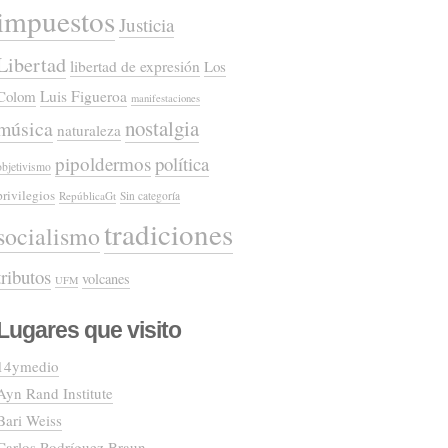
impuestos
Justicia
Libertad
libertad de expresión
Los
Colom
Luis Figueroa
manifestaciones
nostalgia
música
naturaleza
pipoldermos
política
objetivismo
privilegios
RepúblicaGt
Sin categoría
tradiciones
socialismo
tributos
volcanes
UFM
Lugares que visito
14ymedio
Ayn Rand Institute
Bari Weiss
Carlos Rodríguez Braun