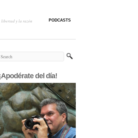
PODCASTS
 libertad y la razón
¡Apodérate del día!