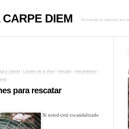
oa CARPE DIEM
Periodismo de reflexión, por la
ega y Gasset
/
Lourdes de la Riva
/
mercado
/
mercantilismo
/
ents
nes para rescatar
Si usted está escandalizado