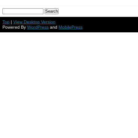
Top
|
View Desktop Version
Powered By
WordPress
and
MobilePress