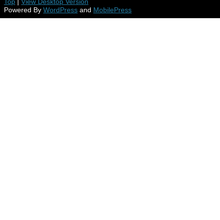
Top
|
View Desktop Version
Powered By
WordPress
and
MobilePress