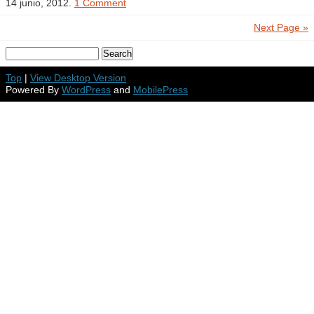
14 junio, 2012.
1 Comment
Next Page »
Top
|
View Desktop Version
Powered By
WordPress
and
MobilePress