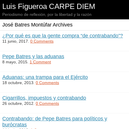
Luis Figueroa CARPE DIEM
Periodismo de reflexión, por la libertad y la razón
José Batres Montúfar Archives
¿Por qué es que la gente compra “de contrabando”?
11 junio, 2017.
0 Comments
Pepe Batres y las aduanas
8 mayo, 2015.
1 Comment
Aduanas: una trampa para el Ejército
18 octubre, 2013.
0 Comments
Cigarrillos, impuestos y contrabando
26 octubre, 2012.
0 Comments
Contrabando: de Pepe Batres para políticos y
burócratas