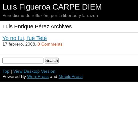
Luis Figueroa CARPE DIEM
Periodismo de reflexión, por la libertad y la razón
Luis Enrique Pérez Archives
Yo no fuí, fué Teté
17 febrero, 2008.
0 Comments
Top
|
View Desktop Version
Powered By
WordPress
and
MobilePress