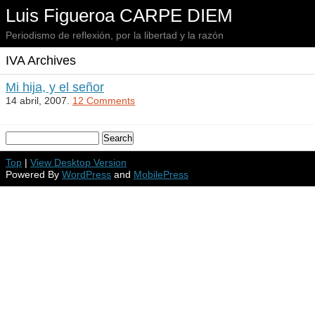
Luis Figueroa CARPE DIEM
Periodismo de reflexión, por la libertad y la razón
IVA Archives
Mi hija, y el señor
14 abril, 2007.
12 Comments
Top
|
View Desktop Version
Powered By
WordPress
and
MobilePress