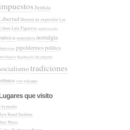
impuestos
Justicia
Libertad
libertad de expresión
Los
Colom
Luis Figueroa
manifestaciones
nostalgia
música
naturaleza
pipoldermos
política
objetivismo
privilegios
RepúblicaGt
Sin categoría
tradiciones
socialismo
tributos
volcanes
UFM
Lugares que visito
14ymedio
Ayn Rand Institute
Bari Weiss
Carlos Rodríguez Braun