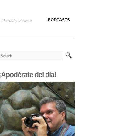
PODCASTS
 libertad y la razón
¡Apodérate del día!