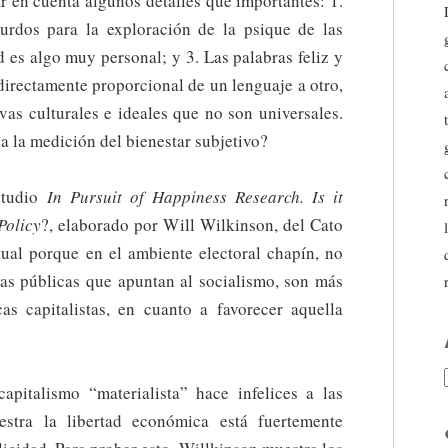
r en cuenta algunos detalles que importantes: 1.
urdos para la exploración de la psique de las
d es algo muy personal; y 3. Las palabras feliz y
directamente proporcional de un lenguaje a otro,
vas culturales e ideales que no son universales.
a la medición del bienestar subjetivo?
studio
In Pursuit of Happiness Research. Is it
Policy
?, elaborado por Will Wilkinson, del Cato
ctual porque en el ambiente electoral chapín, no
icas públicas que apuntan al socialismo, son más
cas capitalistas, en cuanto a favorecer aquella
apitalismo “materialista” hace infelices a las
estra la libertad económica está fuertemente