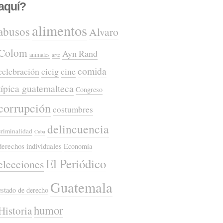
aquí?
alimentos
abusos
Alvaro
Colom
Ayn Rand
animales
arte
comida
celebración
cicig
cine
típica guatemalteca
Congreso
corrupción
costumbres
delincuencia
criminalidad
Cuba
derechos individuales
Economía
El Periódico
elecciones
Guatemala
estado de derecho
humor
Historia