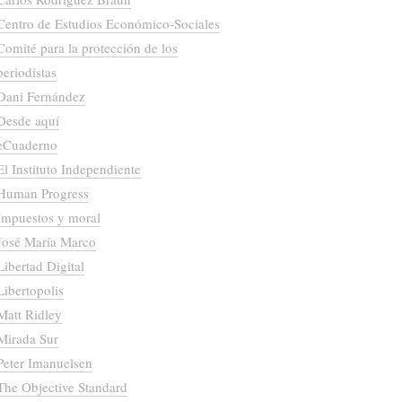
Centro de Estudios Económico-Sociales
Comité para la protección de los
periodistas
Dani Fernández
Desde aquí
eCuaderno
El Instituto Independiente
Human Progress
Impuestos y moral
José María Marco
Libertad Digital
Libertopolis
Matt Ridley
Mirada Sur
Peter Imanuelsen
The Objective Standard