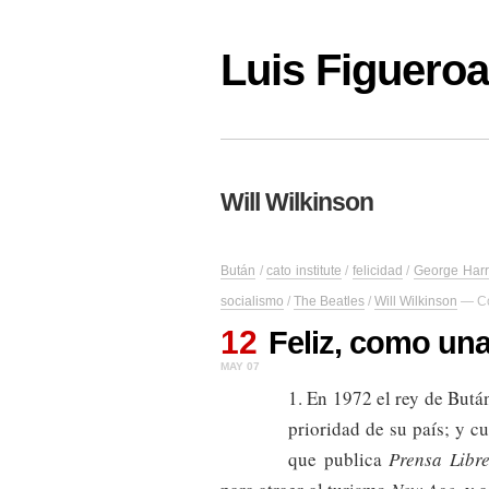
Luis Figuer
Will Wilkinson
Bután
/
cato institute
/
felicidad
/
George Harr
socialismo
/
The Beatles
/
Will Wilkinson
—
C
12
Feliz, como una
MAY 07
1. En 1972 el rey de Butá
prioridad de su país; y c
que publica
Prensa Libr