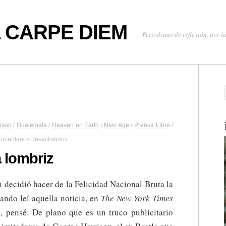
oa CARPE DIEM
Periodismo de reflexión, por la
ison
/
Guatemala
/
Heaven on Earth
/
New Age
/
Prensa Libre
/
en
omentarios desactivados
Feliz,
como
 lombriz
una
lombriz
n decidió hacer de la Felicidad Nacional Bruta la
uando leí aquella noticia, en
The New York Times
e
, pensé: De plano que es un truco publicitario