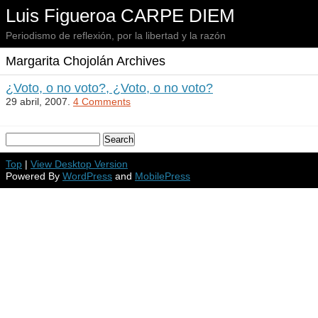
Luis Figueroa CARPE DIEM
Periodismo de reflexión, por la libertad y la razón
Margarita Chojolán Archives
¿Voto, o no voto?, ¿Voto, o no voto?
29 abril, 2007.
4 Comments
Top
|
View Desktop Version
Powered By
WordPress
and
MobilePress