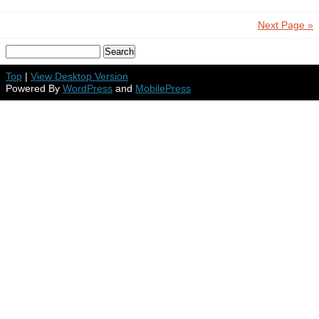
Next Page »
Top
|
View Desktop Version
Powered By
WordPress
and
MobilePress