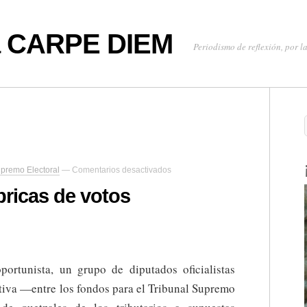
oa CARPE DIEM
Periodismo de reflexión, por la
en
upremo Electoral
—
Comentarios desactivados
Ministerios
y
bricas de votos
fábricas
de
votos
ortunista, un grupo de diputados oficialistas
tiva —entre los fondos para el Tribunal Supremo