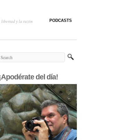
PODCASTS
 libertad y la razón
¡Apodérate del día!