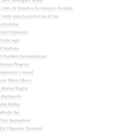
Centro de Estudios Económico-Sociales
Comité para la protección de los
periodistas
Dani Fernández
Desde aquí
eCuaderno
El Instituto Independiente
Human Progress
Impuestos y moral
José María Marco
Libertad Digital
Libertopolis
Matt Ridley
Mirada Sur
Peter Imanuelsen
The Objective Standard