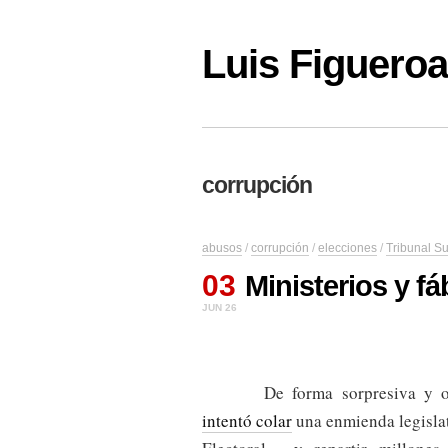
Luis Figuer
corrupción
abusos
/
corrupción
/
elecciones
/
Tribunal S
03
Ministerios y fá
JUN 26
De forma sorpresiva y op
intentó colar
una enmienda legisla