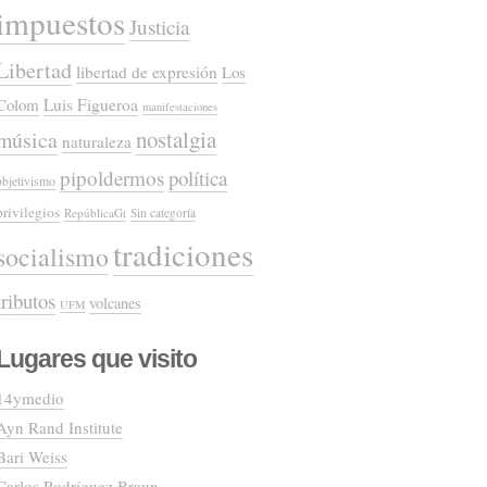
impuestos
Justicia
Libertad
libertad de expresión
Los
Colom
Luis Figueroa
manifestaciones
nostalgia
música
naturaleza
pipoldermos
política
objetivismo
privilegios
RepúblicaGt
Sin categoría
tradiciones
socialismo
tributos
volcanes
UFM
Lugares que visito
14ymedio
Ayn Rand Institute
Bari Weiss
Carlos Rodríguez Braun