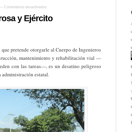
en
—
Comentarios desactivados
Tentación
peligrosa
rosa y Ejército
y
Ejército
, que pretende otorgarle al Cuerpo de Ingenieros
strucción, mantenimiento y rehabilitación vial —
den con las tareas—, es un desatino peligroso
a administración estatal.