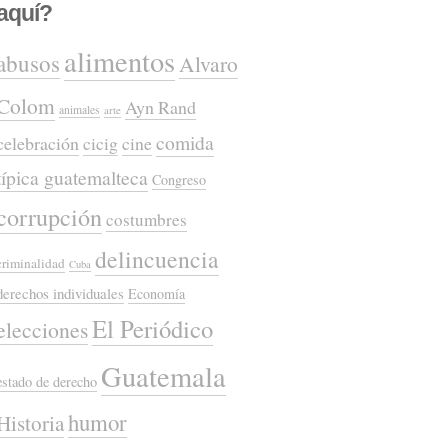
aquí?
alimentos
abusos
Alvaro
Colom
Ayn Rand
animales
arte
comida
celebración
cicig
cine
típica guatemalteca
Congreso
corrupción
costumbres
delincuencia
criminalidad
Cuba
derechos individuales
Economía
El Periódico
elecciones
Guatemala
estado de derecho
humor
Historia