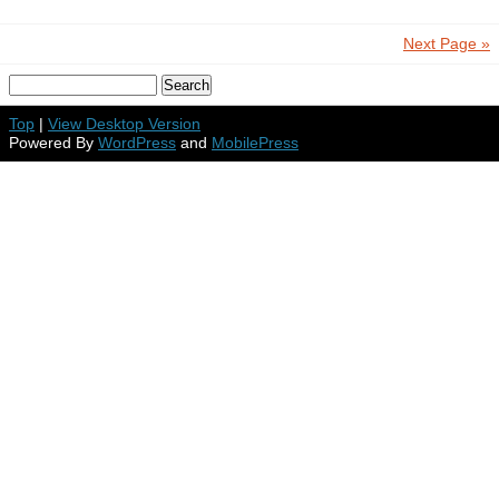
Next Page »
Top
|
View Desktop Version
Powered By
WordPress
and
MobilePress