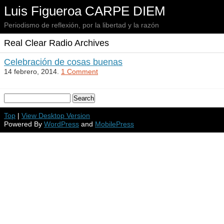
Luis Figueroa CARPE DIEM
Periodismo de reflexión, por la libertad y la razón
Real Clear Radio Archives
Celebración de cosas buenas
14 febrero, 2014.
1 Comment
Top
|
View Desktop Version
Powered By
WordPress
and
MobilePress